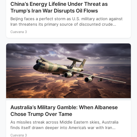
China’s Energy Lifeline Under Threat as
Trump’s Iran War Disrupts Oil Flows
Beijing faces a perfect storm as U.S. military action against
Iran threatens its primary source of discounted crude…
Cuevana 3
Australia’s Military Gamble: When Albanese
Chose Trump Over Tame
As missiles streak across Middle Eastern skies, Australia
finds itself drawn deeper into America’s war with Iran
while…
Cuevana 3