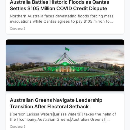
Australia Battles Historic Floods as Qantas
Settles $105 Million COVID Credit Dispute
Northern Australia faces devastating floods forcing mass
evacuations while Qantas agrees to pay $105 million to
settle a…
Cuevana 3
Australian Greens Navigate Leadership
Transition After Electoral Setback
[[person:Larissa Waters|Larissa Waters]] takes the helm of
the [[company:Australian Greens|Australian Greens]]
following a devastating 2025 election that saw…
Cuevana 3