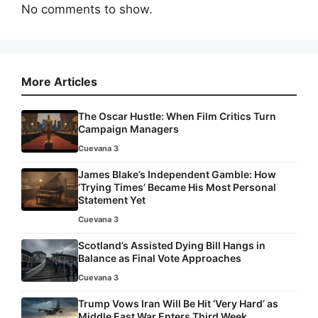
No comments to show.
More Articles
The Oscar Hustle: When Film Critics Turn
Campaign Managers
Cuevana 3
James Blake’s Independent Gamble: How
‘Trying Times’ Became His Most Personal
Statement Yet
Cuevana 3
Scotland’s Assisted Dying Bill Hangs in
Balance as Final Vote Approaches
Cuevana 3
Trump Vows Iran Will Be Hit ‘Very Hard’ as
Middle East War Enters Third Week