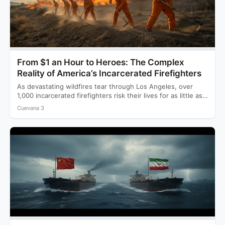
From $1 an Hour to Heroes: The Complex
Reality of America’s Incarcerated Firefighters
As devastating wildfires tear through Los Angeles, over
1,000 incarcerated firefighters risk their lives for as little as…
Cuevana 3