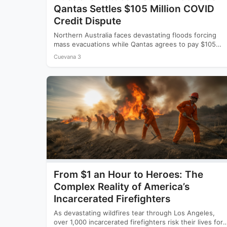
Qantas Settles $105 Million COVID
Credit Dispute
Northern Australia faces devastating floods forcing
mass evacuations while Qantas agrees to pay $105
million to settle a…
Cuevana 3
From $1 an Hour to Heroes: The
Complex Reality of America’s
Incarcerated Firefighters
As devastating wildfires tear through Los Angeles,
over 1,000 incarcerated firefighters risk their lives for