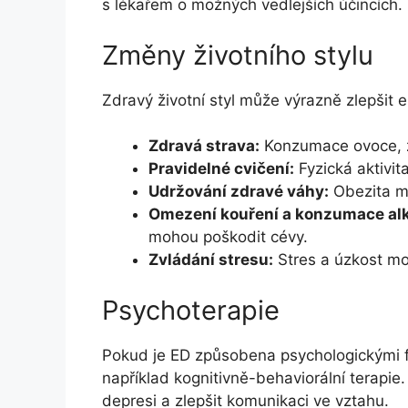
s lékařem o možných vedlejších účincích.
Změny životního stylu
Zdravý životní styl může výrazně zlepšit e
Zdravá strava:
Konzumace ovoce, z
Pravidelné cvičení:
Fyzická aktivit
Udržování zdravé váhy:
Obezita mů
Omezení kouření a konzumace alk
mohou poškodit cévy.
Zvládání stresu:
Stres a úzkost moh
Psychoterapie
Pokud je ED způsobena psychologickými f
například kognitivně-behaviorální terapie
depresi a zlepšit komunikaci ve vztahu.