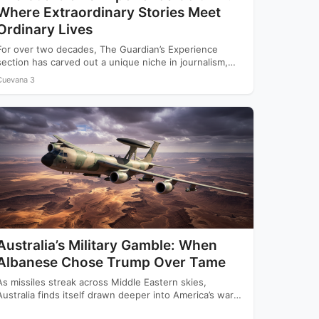
Where Extraordinary Stories Meet
Ordinary Lives
For over two decades, The Guardian’s Experience
section has carved out a unique niche in journalism,
offering readers…
Cuevana 3
Australia’s Military Gamble: When
Albanese Chose Trump Over Tame
As missiles streak across Middle Eastern skies,
Australia finds itself drawn deeper into America’s war
with Iran while…