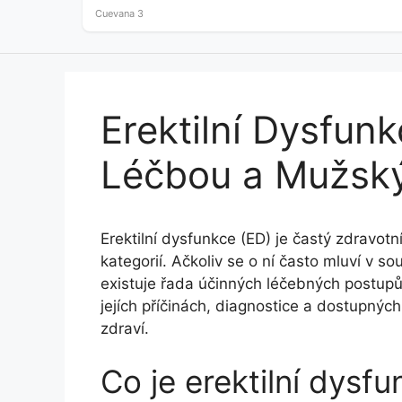
as little as…
Cuevana 3
Erektilní Dysfun
Léčbou a Mužsk
Erektilní dysfunkce (ED) je častý zdravot
kategorií. Ačkoliv se o ní často mluví v so
existuje řada účinných léčebných postupů
jejích příčinách, diagnostice a dostupný
zdraví.
Co je erektilní dysf