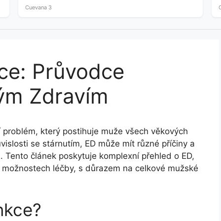
crude…
Cuevana 3
kce: Průvodce
ým Zdravím
ní problém, který postihuje muže všech věkových
uvislosti se stárnutím, ED může mít různé příčiny a
. Tento článek poskytuje komplexní přehled o ED,
ch možnostech léčby, s důrazem na celkové mužské
unkce?