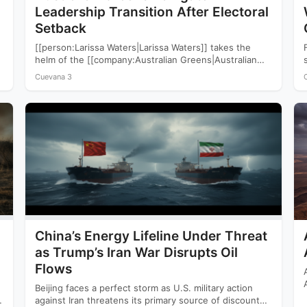
Leadership Transition After Electoral
Setback
[[person:Larissa Waters|Larissa Waters]] takes the
helm of the [[company:Australian Greens|Australian
Greens]] following a devastating 2025 election that
Cuevana 3
saw…
China’s Energy Lifeline Under Threat
as Trump’s Iran War Disrupts Oil
Flows
Beijing faces a perfect storm as U.S. military action
against Iran threatens its primary source of discounted