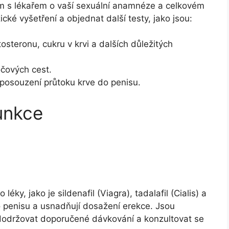
m s lékařem o vaší sexuální anamnéze a celkovém
ké vyšetření a objednat další testy, jako jsou:
osteronu, cukru v krvi a dalších důležitých
čových cest.
posouzení průtoku krve do penisu.
unkce
 léky, jako je sildenafil (Viagra), tadalafil (Cialis) a
do penisu a usnadňují dosažení erekce. Jsou
 dodržovat doporučené dávkování a konzultovat se