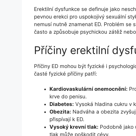
Erektilní dysfunkce se definuje jako ne
pevnou erekci pro uspokojivý sexuální st
nemusí nutně znamenat ED. Problém se stá
často a způsobuje psychickou zátěž nebo
Příčiny erektilní dys
Příčiny ED mohou být fyzické i psychologi
časté fyzické příčiny patří:
Kardiovaskulární onemocnění:
Pro
krve do penisu.
Diabetes:
Vysoká hladina cukru v k
Obezita:
Nadváha a obezita zvyšují
přispívají k ED.
Vysoký krevní tlak:
Podobně jako u
tlak může poškodit cévy.