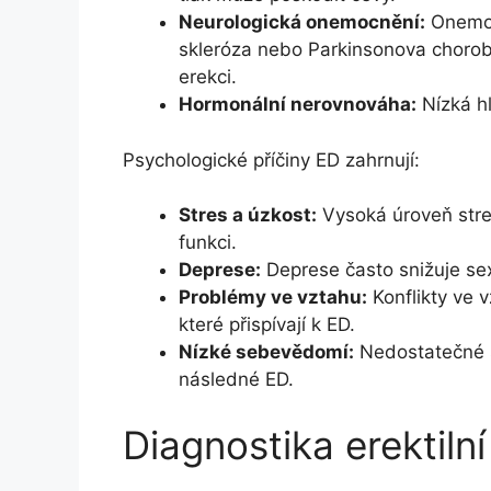
Neurologická onemocnění:
Onemoc
skleróza nebo Parkinsonova chorob
erekci.
Hormonální nerovnováha:
Nízká hl
Psychologické příčiny ED zahrnují:
Stres a úzkost:
Vysoká úroveň stres
funkci.
Deprese:
Deprese často snižuje sex
Problémy ve vztahu:
Konflikty ve 
které přispívají k ED.
Nízké sebevědomí:
Nedostatečné 
následné ED.
Diagnostika erektiln