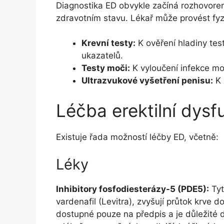
Diagnostika ED obvykle začíná rozhovore
zdravotním stavu. Lékař může provést fyzic
Krevní testy:
K ověření hladiny test
ukazatelů.
Testy moči:
K vyloučení infekce mo
Ultrazvukové vyšetření penisu:
K 
Léčba erektilní dysf
Existuje řada možností léčby ED, včetně:
Léky
Inhibitory fosfodiesterázy-5 (PDE5):
Tyto
vardenafil (Levitra), zvyšují průtok krve 
dostupné pouze na předpis a je důležité