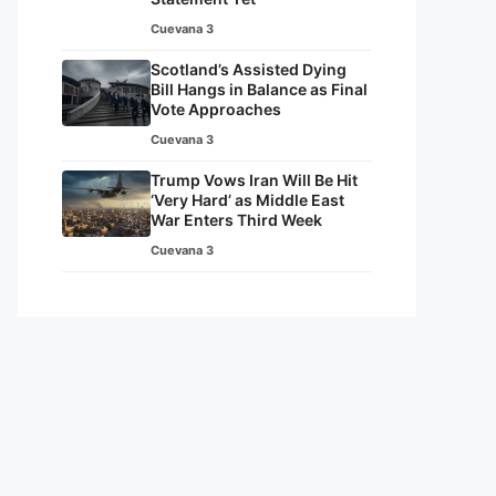
Cuevana 3
Scotland’s Assisted Dying
Bill Hangs in Balance as Final
Vote Approaches
Cuevana 3
Trump Vows Iran Will Be Hit
‘Very Hard’ as Middle East
War Enters Third Week
Cuevana 3