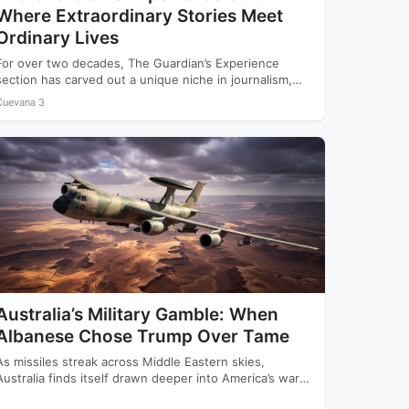
Where Extraordinary Stories Meet
Ordinary Lives
For over two decades, The Guardian’s Experience
section has carved out a unique niche in journalism,
offering readers…
Cuevana 3
Australia’s Military Gamble: When
Albanese Chose Trump Over Tame
As missiles streak across Middle Eastern skies,
Australia finds itself drawn deeper into America’s war
with Iran while…