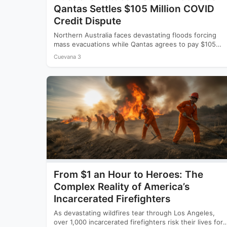
Qantas Settles $105 Million COVID
Credit Dispute
Northern Australia faces devastating floods forcing
mass evacuations while Qantas agrees to pay $105
million to settle a…
Cuevana 3
From $1 an Hour to Heroes: The
Complex Reality of America’s
Incarcerated Firefighters
As devastating wildfires tear through Los Angeles,
over 1,000 incarcerated firefighters risk their lives for