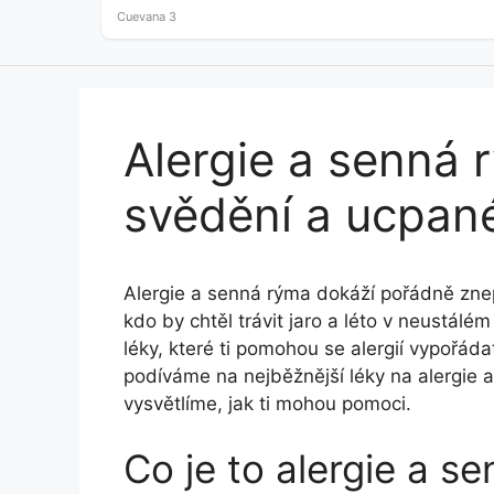
as little as…
Cuevana 3
Alergie a senná 
svědění a ucpan
Alergie a senná rýma dokáží pořádně znepř
kdo by chtěl trávit jaro a léto v neustálém
léky, které ti pomohou se alergií vypořáda
podíváme na nejběžnější léky na alergie 
vysvětlíme, jak ti mohou pomoci.
Co je to alergie a s