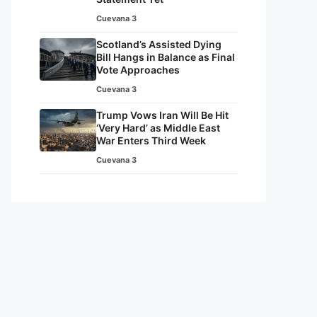
Cuevana 3
Scotland’s Assisted Dying
Bill Hangs in Balance as Final
Vote Approaches
Cuevana 3
Trump Vows Iran Will Be Hit
‘Very Hard’ as Middle East
War Enters Third Week
Cuevana 3