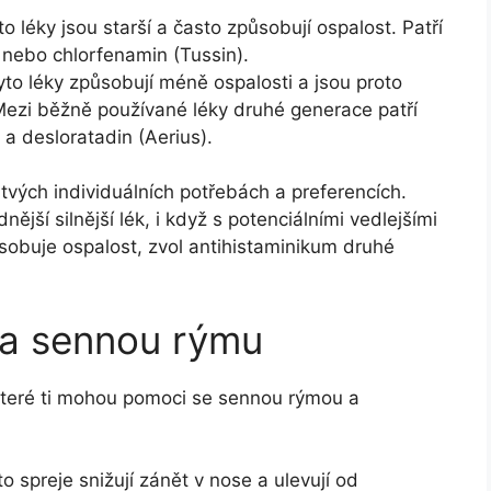
o léky jsou starší a často způsobují ospalost. Patří
 nebo chlorfenamin (Tussin).
to léky způsobují méně ospalosti a jsou proto
Mezi běžně používané léky druhé generace patří
c) a desloratadin (Aerius).
tvých individuálních potřebách a preferencích.
nější silnější lék, i když s potenciálními vedlejšími
sobuje ospalost, zvol antihistaminikum druhé
e a sennou rýmu
, které ti mohou pomoci se sennou rýmou a
o spreje snižují zánět v nose a ulevují od