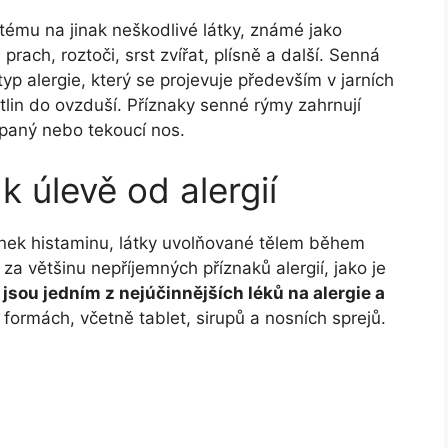
tému na jinak neškodlivé látky, známé jako
rach, roztoči, srst zvířat, plísně a další. Senná
yp alergie, který se projevuje především v jarních
stlin do ovzduší. Příznaky senné rýmy zahrnují
ucpaný nebo tekoucí nos.
 k úlevě od alergií
účinek histaminu, látky uvolňované tělem během
za většinu nepříjemných příznaků alergií, jako je
jsou jedním z nejúčinnějších léků na alergie a
 formách, včetně tablet, sirupů a nosních sprejů.