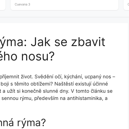
crude…
Cuevana 3
rýma: Jak se zbavit
ého nosu?
íjemnit život. Svědění očí, kýchání, ucpaný nos –
 boji s těmito obtížemi? Naštěstí existují účinné
t a užít si konečně slunné dny. V tomto článku se
a sennou rýmu, především na antihistaminika, a
enná rýma?