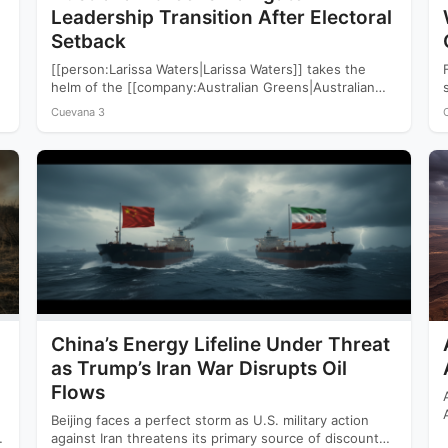
Leadership Transition After Electoral
Setback
[[person:Larissa Waters|Larissa Waters]] takes the
helm of the [[company:Australian Greens|Australian
Greens]] following a devastating 2025 election that
Cuevana 3
saw…
China’s Energy Lifeline Under Threat
as Trump’s Iran War Disrupts Oil
Flows
Beijing faces a perfect storm as U.S. military action
against Iran threatens its primary source of discounted