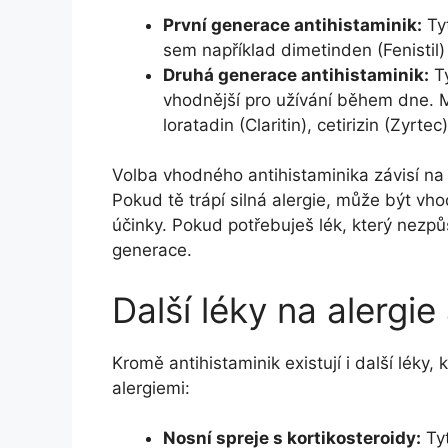
První generace antihistaminik:
Tyt
sem například dimetinden (Fenistil)
Druhá generace antihistaminik:
Ty
vhodnější pro užívání během dne. 
loratadin (Claritin), cetirizin (Zyrte
Volba vhodného antihistaminika závisí na 
Pokud tě trápí silná alergie, může být vhod
účinky. Pokud potřebuješ lék, který nezpů
generace.
Další léky na alergi
Kromě antihistaminik existují i další léky
alergiemi:
Nosní spreje s kortikosteroidy:
Tyt