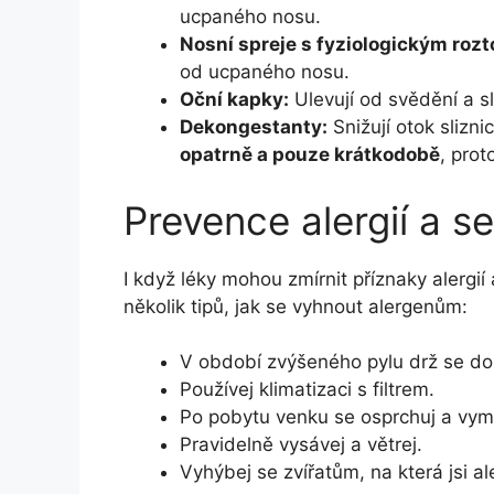
ucpaného nosu.
Nosní spreje s fyziologickým roz
od ucpaného nosu.
Oční kapky:
Ulevují od svědění a sl
Dekongestanty:
Snižují otok slizn
opatrně a pouze krátkodobě
, prot
Prevence alergií a s
I když léky mohou zmírnit příznaky alergií
několik tipů, jak se vyhnout alergenům:
V období zvýšeného pylu drž se do
Používej klimatizaci s filtrem.
Po pobytu venku se osprchuj a vym
Pravidelně vysávej a větrej.
Vyhýbej se zvířatům, na která jsi al