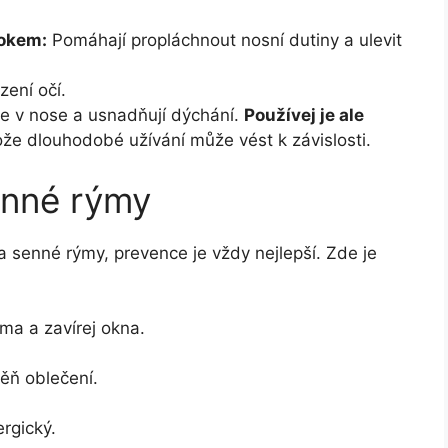
tokem:
Pomáhají propláchnout nosní dutiny a ulevit
zení očí.
ice v nose a usnadňují dýchání.
Používej je ale
ože dlouhodobé užívání může vést k závislosti.
enné rýmy
 a senné rýmy, prevence je vždy nejlepší. Zde je
ma a zavírej okna.
ěň oblečení.
ergický.