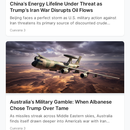
China’s Energy Lifeline Under Threat as
Trump’s Iran War Disrupts Oil Flows
Beijing faces a perfect storm as U.S. military action against
Iran threatens its primary source of discounted crude…
Cuevana 3
Australia’s Military Gamble: When Albanese
Chose Trump Over Tame
As missiles streak across Middle Eastern skies, Australia
finds itself drawn deeper into America’s war with Iran
while…
Cuevana 3