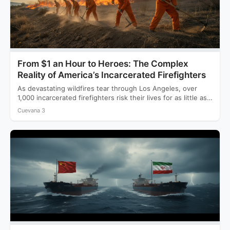
From $1 an Hour to Heroes: The Complex
Reality of America’s Incarcerated Firefighters
As devastating wildfires tear through Los Angeles, over
1,000 incarcerated firefighters risk their lives for as little as…
Cuevana 3