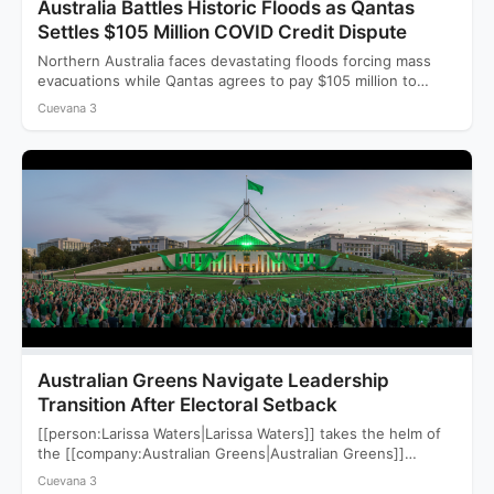
Australia Battles Historic Floods as Qantas
Settles $105 Million COVID Credit Dispute
Northern Australia faces devastating floods forcing mass
evacuations while Qantas agrees to pay $105 million to
settle a…
Cuevana 3
Australian Greens Navigate Leadership
Transition After Electoral Setback
[[person:Larissa Waters|Larissa Waters]] takes the helm of
the [[company:Australian Greens|Australian Greens]]
following a devastating 2025 election that saw…
Cuevana 3