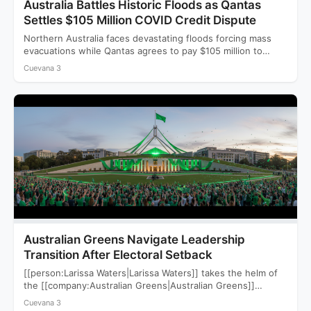
Australia Battles Historic Floods as Qantas
Settles $105 Million COVID Credit Dispute
Northern Australia faces devastating floods forcing mass
evacuations while Qantas agrees to pay $105 million to
settle a…
Cuevana 3
Australian Greens Navigate Leadership
Transition After Electoral Setback
[[person:Larissa Waters|Larissa Waters]] takes the helm of
the [[company:Australian Greens|Australian Greens]]
following a devastating 2025 election that saw…
Cuevana 3