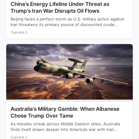
China’s Energy Lifeline Under Threat as
Trump’s Iran War Disrupts Oil Flows
Beijing faces a perfect storm as U.S. military action against
Iran threatens its primary source of discounted crude…
Cuevana 3
Australia’s Military Gamble: When Albanese
Chose Trump Over Tame
As missiles streak across Middle Eastern skies, Australia
finds itself drawn deeper into America’s war with Iran
while…
Cuevana 3