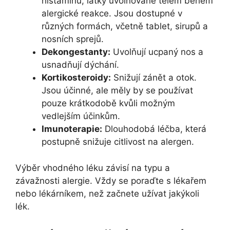
histaminu, látky uvolňované tělem během
alergické reakce. Jsou dostupné v
různých formách, včetně tablet, sirupů a
nosních sprejů.
Dekongestanty:
Uvolňují ucpaný nos a
usnadňují dýchání.
Kortikosteroidy:
Snižují zánět a otok.
Jsou účinné, ale měly by se používat
pouze krátkodobě kvůli možným
vedlejším účinkům.
Imunoterapie:
Dlouhodobá léčba, která
postupně snižuje citlivost na alergen.
Výběr vhodného léku závisí na typu a
závažnosti alergie. Vždy se poraďte s lékařem
nebo lékárníkem, než začnete užívat jakýkoli
lék.