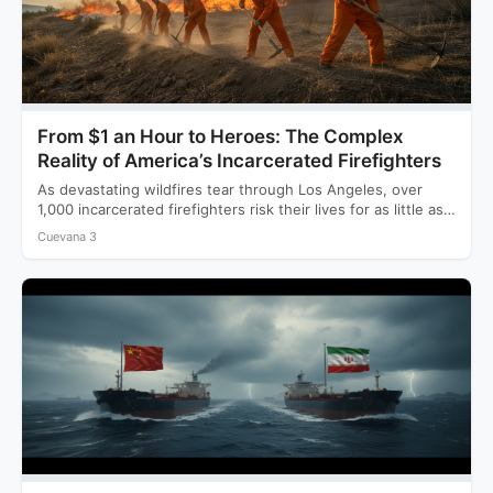
From $1 an Hour to Heroes: The Complex
Reality of America’s Incarcerated Firefighters
As devastating wildfires tear through Los Angeles, over
1,000 incarcerated firefighters risk their lives for as little as…
Cuevana 3