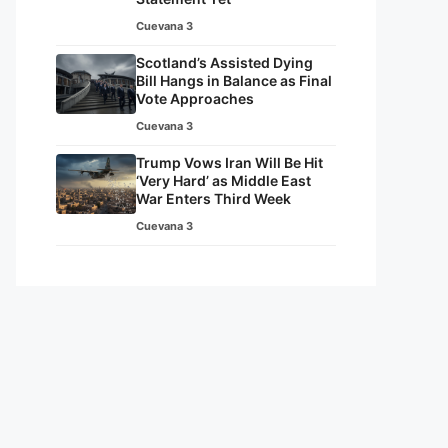
Cuevana 3
Scotland’s Assisted Dying
Bill Hangs in Balance as Final
Vote Approaches
Cuevana 3
Trump Vows Iran Will Be Hit
‘Very Hard’ as Middle East
War Enters Third Week
Cuevana 3