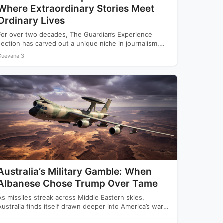
Where Extraordinary Stories Meet
Ordinary Lives
For over two decades, The Guardian’s Experience
section has carved out a unique niche in journalism,
offering readers…
Cuevana 3
Australia’s Military Gamble: When
Albanese Chose Trump Over Tame
As missiles streak across Middle Eastern skies,
Australia finds itself drawn deeper into America’s war
with Iran while…