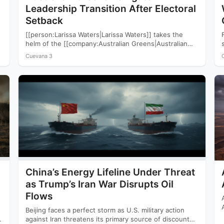
Leadership Transition After Electoral
Setback
[[person:Larissa Waters|Larissa Waters]] takes the
helm of the [[company:Australian Greens|Australian
Greens]] following a devastating 2025 election that
Cuevana 3
saw…
China’s Energy Lifeline Under Threat
as Trump’s Iran War Disrupts Oil
Flows
Beijing faces a perfect storm as U.S. military action
against Iran threatens its primary source of discounted