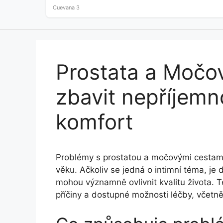
as little as…
Cuevana 3
Prostata a Močov
zbavit nepříjemn
komfort
Problémy s prostatou a močovými cestami 
věku. Ačkoliv se jedná o intimní téma, je d
mohou významně ovlivnit kvalitu života. T
příčiny a dostupné možnosti léčby, včetně