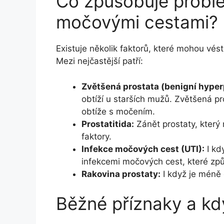
Co způsobuje problé
močovými cestami?
Existuje několik faktorů, které mohou vé
Mezi nejčastější patří:
Zvětšená prostata (benigní hyperp
obtíží u starších mužů. Zvětšená p
obtíže s močením.
Prostatitida:
Zánět prostaty, který 
faktory.
Infekce močových cest (UTI):
I kd
infekcemi močových cest, které způ
Rakovina prostaty:
I když je méně č
Běžné příznaky a kd