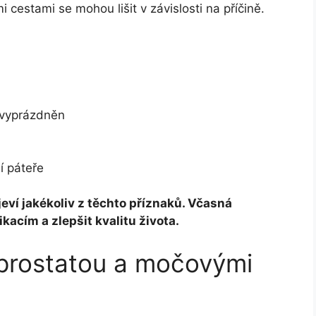
cestami se mohou lišit v závislosti na příčině.
 vyprázdněn
í páteře
jeví jakékoliv z těchto příznaků. Včasná
acím a zlepšit kvalitu života.
 prostatou a močovými