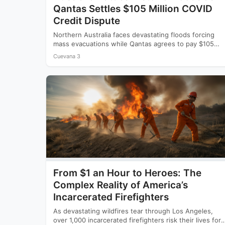
Qantas Settles $105 Million COVID
Credit Dispute
Northern Australia faces devastating floods forcing
mass evacuations while Qantas agrees to pay $105
million to settle a…
Cuevana 3
From $1 an Hour to Heroes: The
Complex Reality of America’s
Incarcerated Firefighters
As devastating wildfires tear through Los Angeles,
over 1,000 incarcerated firefighters risk their lives for