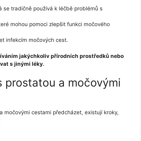
rá se tradičně používá k léčbě problémů s
které mohou pomoci zlepšit funkci močového
t infekcím močových cest.
žíváním jakýchkoliv přírodních prostředků nebo
at s jinými léky.
s prostatou a močovými
a močovými cestami předcházet, existují kroky,
: