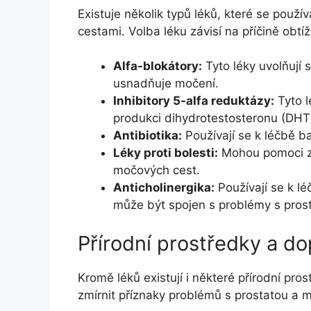
Existuje několik typů léků, které se použ
cestami. Volba léku závisí na příčině obtíž
Alfa-blokátory:
Tyto léky uvolňují 
usnadňuje močení.
Inhibitory 5-alfa reduktázy:
Tyto lé
produkci dihydrotestosteronu (DHT),
Antibiotika:
Používají se k léčbě ba
Léky proti bolesti:
Mohou pomoci zmí
močových cest.
Anticholinergika:
Používají se k l
může být spojen s problémy s pros
Přírodní prostředky a do
Kromě léků existují i některé přírodní pr
zmírnit příznaky problémů s prostatou a 