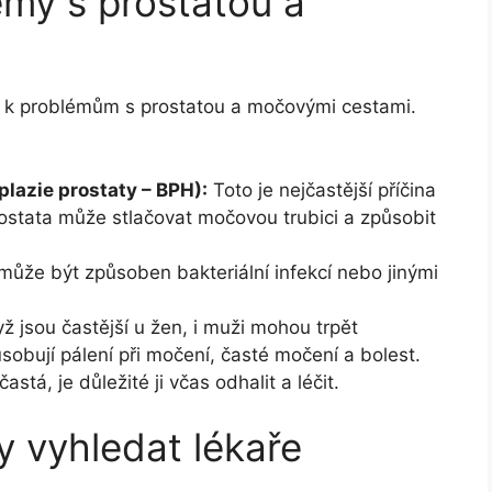
my s prostatou a
st k problémům s prostatou a močovými cestami.
lazie prostaty – BPH):
Toto je nejčastější příčina
rostata může stlačovat močovou trubici a způsobit
může být způsoben bakteriální infekcí nebo jinými
yž jsou častější u žen, i muži mohou trpět
sobují pálení při močení, časté močení a bolest.
astá, je důležité ji včas odhalit a léčit.
y vyhledat lékaře