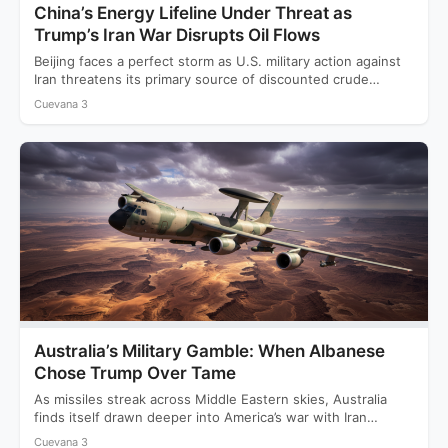
China’s Energy Lifeline Under Threat as
Trump’s Iran War Disrupts Oil Flows
Beijing faces a perfect storm as U.S. military action against
Iran threatens its primary source of discounted crude…
Cuevana 3
Australia’s Military Gamble: When Albanese
Chose Trump Over Tame
As missiles streak across Middle Eastern skies, Australia
finds itself drawn deeper into America’s war with Iran
while…
Cuevana 3