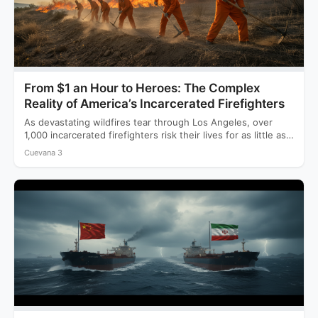
From $1 an Hour to Heroes: The Complex
Reality of America’s Incarcerated Firefighters
As devastating wildfires tear through Los Angeles, over
1,000 incarcerated firefighters risk their lives for as little as…
Cuevana 3