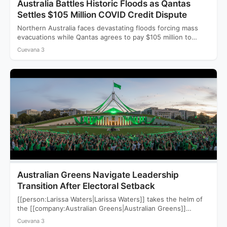
Australia Battles Historic Floods as Qantas
Settles $105 Million COVID Credit Dispute
Northern Australia faces devastating floods forcing mass
evacuations while Qantas agrees to pay $105 million to
settle a…
Cuevana 3
Australian Greens Navigate Leadership
Transition After Electoral Setback
[[person:Larissa Waters|Larissa Waters]] takes the helm of
the [[company:Australian Greens|Australian Greens]]
following a devastating 2025 election that saw…
Cuevana 3