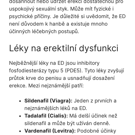
dosáhnout nebo udržet erekci dostatečnou pro
uspokojivý sexuální styk. Může mít fyzické i
psychické příčiny. Je důležité si uvědomit, že ED
není důvodem k hanbě a existuje mnoho
účinných léčebných postupů.
Léky na erektilní dysfunkci
Nejběžnější léky na ED jsou inhibitory
fosfodiesterázy typu 5 (PDE5). Tyto léky zvyšují
průtok krve do penisu a usnadňují dosažení
erekce. Mezi nejznámější patří:
Sildenafil (Viagra):
Jeden z prvních a
nejznámějších léků na ED.
Tadalafil (Cialis):
Má delší účinek než
sildenafil a může být užíván denně.
Vardenafil (Levitra):
Podobné účinky