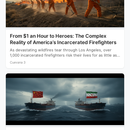
From $1 an Hour to Heroes: The Complex
Reality of America’s Incarcerated Firefighters
As devastating wildfires tear through Los Angeles, over
1,000 incarcerated firefighters risk their lives for as little as…
Cuevana 3