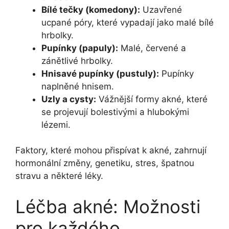
Bílé tečky (komedony):
Uzavřené
ucpané póry, které vypadají jako malé bílé
hrbolky.
Pupínky (papuly):
Malé, červené a
zánětlivé hrbolky.
Hnisavé pupínky (pustuly):
Pupínky
naplněné hnisem.
Uzly a cysty:
Vážnější formy akné, které
se projevují bolestivými a hlubokými
lézemi.
Faktory, které mohou přispívat k akné, zahrnují
hormonální změny, genetiku, stres, špatnou
stravu a některé léky.
Léčba akné: Možnosti
pro každého