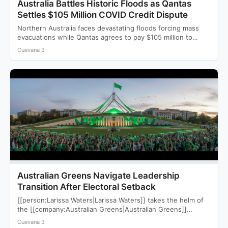
Australia Battles Historic Floods as Qantas
Settles $105 Million COVID Credit Dispute
Northern Australia faces devastating floods forcing mass
evacuations while Qantas agrees to pay $105 million to
settle a…
Cuevana 3
Australian Greens Navigate Leadership
Transition After Electoral Setback
[[person:Larissa Waters|Larissa Waters]] takes the helm of
the [[company:Australian Greens|Australian Greens]]
following a devastating 2025 election that saw…
Cuevana 3