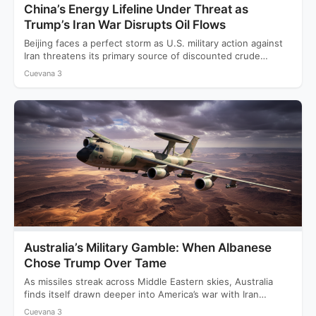
China’s Energy Lifeline Under Threat as
Trump’s Iran War Disrupts Oil Flows
Beijing faces a perfect storm as U.S. military action against
Iran threatens its primary source of discounted crude…
Cuevana 3
Australia’s Military Gamble: When Albanese
Chose Trump Over Tame
As missiles streak across Middle Eastern skies, Australia
finds itself drawn deeper into America’s war with Iran
while…
Cuevana 3