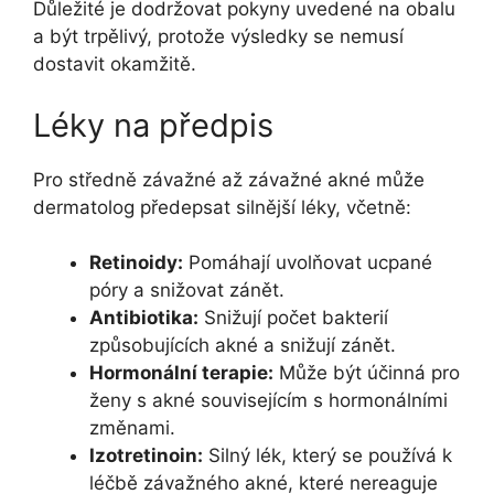
Důležité je dodržovat pokyny uvedené na obalu
a být trpělivý, protože výsledky se nemusí
dostavit okamžitě.
Léky na předpis
Pro středně závažné až závažné akné může
dermatolog předepsat silnější léky, včetně:
Retinoidy:
Pomáhají uvolňovat ucpané
póry a snižovat zánět.
Antibiotika:
Snižují počet bakterií
způsobujících akné a snižují zánět.
Hormonální terapie:
Může být účinná pro
ženy s akné souvisejícím s hormonálními
změnami.
Izotretinoin:
Silný lék, který se používá k
léčbě závažného akné, které nereaguje