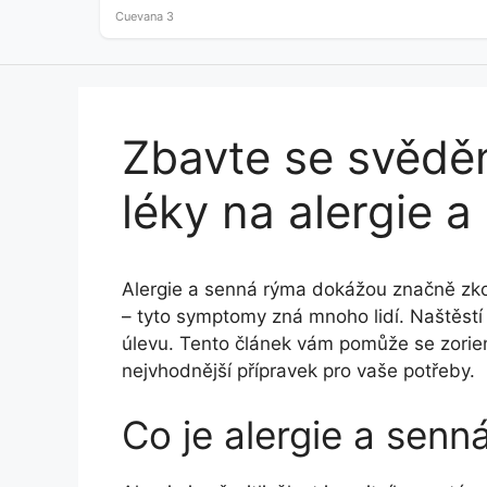
as little as…
Cuevana 3
Zbavte se svědě
léky na alergie 
Alergie a senná rýma dokážou značně zkom
– tyto symptomy zná mnoho lidí. Naštěstí
úlevu. Tento článek vám pomůže se zorien
nejvhodnější přípravek pro vaše potřeby.
Co je alergie a senn