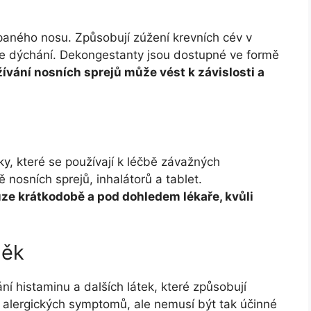
paného nosu. Způsobují zúžení krevních cév v
ňuje dýchání. Dekongestanty jsou dostupné ve formě
vání nosních sprejů může vést k závislosti a
éky, které se používají k léčbě závažných
 nosních sprejů, inhalátorů a tablet.
uze krátkodobě a pod dohledem lékaře, kvůli
něk
ní histaminu a dalších látek, které způsobují
i alergických symptomů, ale nemusí být tak účinné