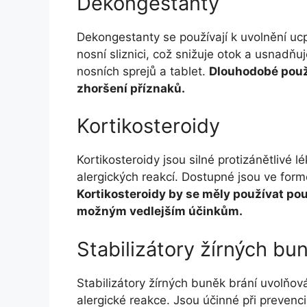
Dekongestanty
Dekongestanty se používají k uvolnění uc
nosní sliznici, což snižuje otok a usnad
nosních sprejů a tablet.
Dlouhodobé použí
zhoršení příznaků.
Kortikosteroidy
Kortikosteroidy jsou silné protizánětlivé l
alergických reakcí. Dostupné jsou ve formě
Kortikosteroidy by se měly používat po
možným vedlejším účinkům.
Stabilizátory žírných bu
Stabilizátory žírných buněk brání uvolňová
alergické reakce. Jsou účinné při prevenc