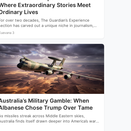
Where Extraordinary Stories Meet
Ordinary Lives
For over two decades, The Guardian’s Experience
section has carved out a unique niche in journalism,
offering readers…
Cuevana 3
Australia’s Military Gamble: When
Albanese Chose Trump Over Tame
As missiles streak across Middle Eastern skies,
Australia finds itself drawn deeper into America’s war
with Iran while…