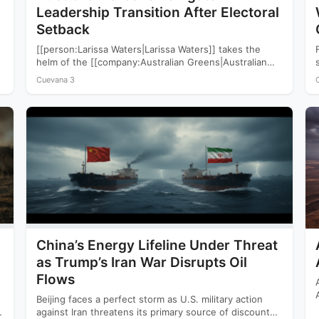
Leadership Transition After Electoral
Setback
[[person:Larissa Waters|Larissa Waters]] takes the
helm of the [[company:Australian Greens|Australian
Greens]] following a devastating 2025 election that
Cuevana 3
saw…
China’s Energy Lifeline Under Threat
as Trump’s Iran War Disrupts Oil
Flows
Beijing faces a perfect storm as U.S. military action
against Iran threatens its primary source of discounted