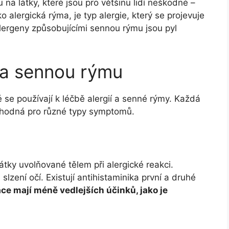
u na látky, které jsou pro většinu lidí neškodné –
 alergická rýma, je typ alergie, který se projevuje
alergeny způsobujícími sennou rýmu jsou pyl
e a sennou rýmu
ré se používají k léčbě alergií a senné rýmy. Každá
vhodná pro různé typy symptomů.
látky uvolňované tělem při alergické reakci.
slzení očí. Existují antihistaminika první a druhé
e mají méně vedlejších účinků, jako je