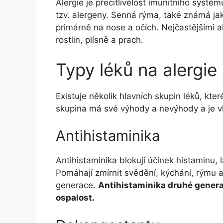
Alergie je přecitlivělost imunitního systém
tzv. alergeny. Senná rýma, také známá jako
primárně na nose a očích. Nejčastějšími 
rostlin, plísně a prach.
Typy léků na alergi
Existuje několik hlavních skupin léků, kte
skupina má své výhody a nevýhody a je 
Antihistaminika
Antihistaminika blokují účinek histaminu, 
Pomáhají zmírnit svědění, kýchání, rýmu a 
generace.
Antihistaminika druhé generac
ospalost.