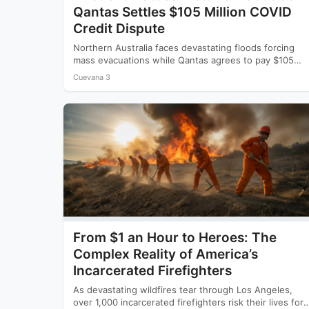
Qantas Settles $105 Million COVID
Credit Dispute
Northern Australia faces devastating floods forcing
mass evacuations while Qantas agrees to pay $105
million to settle a…
Cuevana 3
From $1 an Hour to Heroes: The
Complex Reality of America’s
Incarcerated Firefighters
As devastating wildfires tear through Los Angeles,
over 1,000 incarcerated firefighters risk their lives for