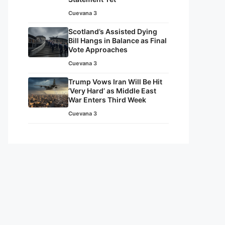
Cuevana 3
Scotland’s Assisted Dying
Bill Hangs in Balance as Final
Vote Approaches
Cuevana 3
Trump Vows Iran Will Be Hit
‘Very Hard’ as Middle East
War Enters Third Week
Cuevana 3