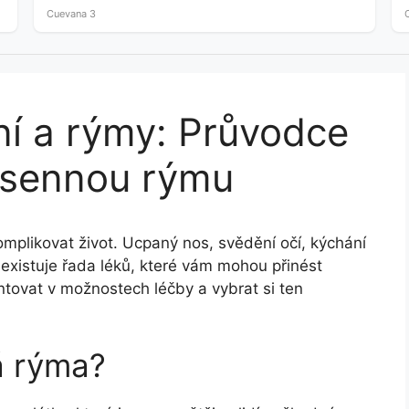
crude…
Cuevana 3
ní a rýmy: Průvodce
a sennou rýmu
plikovat život. Ucpaný nos, svědění očí, kýchání
 existuje řada léků, které vám mohou přinést
tovat v možnostech léčby a vybrat si ten
á rýma?