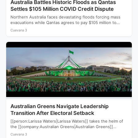
Australia Battles Historic Floods as Qantas
Settles $105 Million COVID Credit Dispute
Northern Australia faces devastating floods forcing mass
evacuations while Qantas agrees to pay $105 million to
settle a…
Cuevana 3
Australian Greens Navigate Leadership
Transition After Electoral Setback
[[person:Larissa Waters|Larissa Waters]] takes the helm of
the [[company:Australian Greens|Australian Greens]]
following a devastating 2025 election that saw…
Cuevana 3