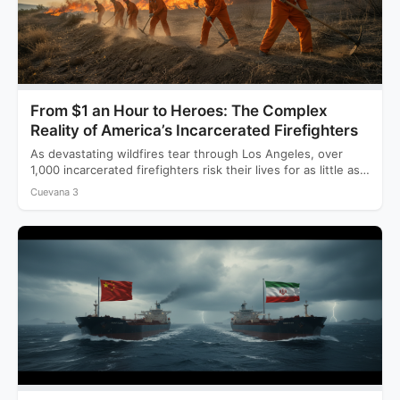
From $1 an Hour to Heroes: The Complex
Reality of America’s Incarcerated Firefighters
As devastating wildfires tear through Los Angeles, over
1,000 incarcerated firefighters risk their lives for as little as…
Cuevana 3