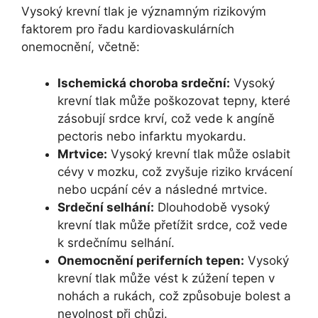
Vysoký krevní tlak je významným rizikovým
faktorem pro řadu kardiovaskulárních
onemocnění, včetně:
Ischemická choroba srdeční:
Vysoký
krevní tlak může poškozovat tepny, které
zásobují srdce krví, což vede k angíně
pectoris nebo infarktu myokardu.
Mrtvice:
Vysoký krevní tlak může oslabit
cévy v mozku, což zvyšuje riziko krvácení
nebo ucpání cév a následné mrtvice.
Srdeční selhání:
Dlouhodobě vysoký
krevní tlak může přetížit srdce, což vede
k srdečnímu selhání.
Onemocnění periferních tepen:
Vysoký
krevní tlak může vést k zúžení tepen v
nohách a rukách, což způsobuje bolest a
nevolnost při chůzi.