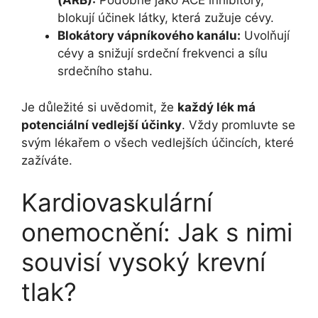
(ARB):
Podobně jako ACE inhibitory,
blokují účinek látky, která zužuje cévy.
Blokátory vápníkového kanálu:
Uvolňují
cévy a snižují srdeční frekvenci a sílu
srdečního stahu.
Je důležité si uvědomit, že
každý lék má
potenciální vedlejší účinky
. Vždy promluvte se
svým lékařem o všech vedlejších účincích, které
zažíváte.
Kardiovaskulární
onemocnění: Jak s nimi
souvisí vysoký krevní
tlak?