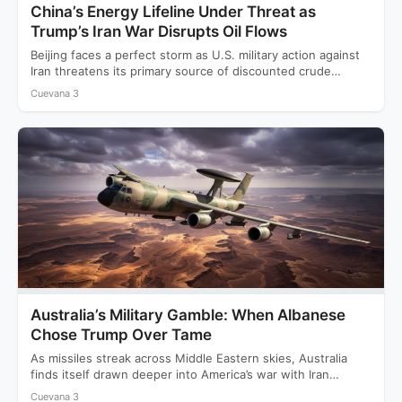
China’s Energy Lifeline Under Threat as
Trump’s Iran War Disrupts Oil Flows
Beijing faces a perfect storm as U.S. military action against
Iran threatens its primary source of discounted crude…
Cuevana 3
Australia’s Military Gamble: When Albanese
Chose Trump Over Tame
As missiles streak across Middle Eastern skies, Australia
finds itself drawn deeper into America’s war with Iran
while…
Cuevana 3