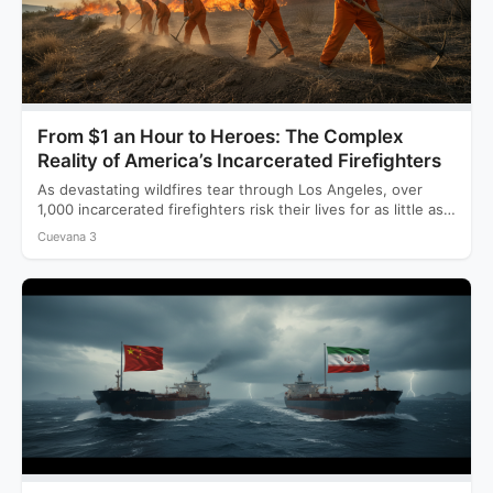
From $1 an Hour to Heroes: The Complex
Reality of America’s Incarcerated Firefighters
As devastating wildfires tear through Los Angeles, over
1,000 incarcerated firefighters risk their lives for as little as…
Cuevana 3