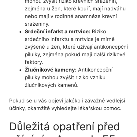
mohou zvýšit riziko krevních sraženin,
zejména u žen, které kouří, mají nadváhu
nebo mají v rodinné anamnéze krevní
sraženiny.
Srdeční infarkt a mrtvice:
Riziko
srdečního infarktu a mrtvice je mírně
zvýšené u žen, které užívají antikoncepční
pilulky, zejména pokud mají další rizikové
faktory.
Žlučníkové kameny:
Antikoncepční
pilulky mohou zvýšit riziko vzniku
žlučníkových kamenů.
Pokud se u vás objeví jakékoli závažné vedlejší
účinky, okamžitě vyhledejte lékařskou pomoc.
Důležitá opatření před