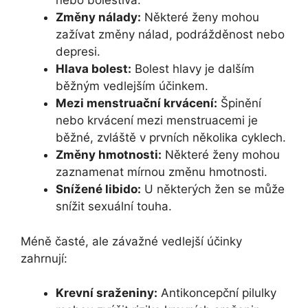
nebo bolestivá.
Změny nálady:
Některé ženy mohou
zažívat změny nálad, podrážděnost nebo
depresi.
Hlava bolest:
Bolest hlavy je dalším
běžným vedlejším účinkem.
Mezi menstruační krvácení:
Špinění
nebo krvácení mezi menstruacemi je
běžné, zvláště v prvních několika cyklech.
Změny hmotnosti:
Některé ženy mohou
zaznamenat mírnou změnu hmotnosti.
Snížené libido:
U některých žen se může
snížit sexuální touha.
Méně časté, ale závažné vedlejší účinky
zahrnují:
Krevní sraženiny:
Antikoncepční pilulky