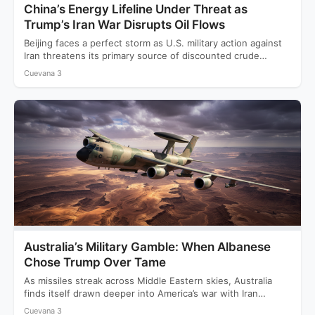
China’s Energy Lifeline Under Threat as
Trump’s Iran War Disrupts Oil Flows
Beijing faces a perfect storm as U.S. military action against
Iran threatens its primary source of discounted crude…
Cuevana 3
Australia’s Military Gamble: When Albanese
Chose Trump Over Tame
As missiles streak across Middle Eastern skies, Australia
finds itself drawn deeper into America’s war with Iran
while…
Cuevana 3