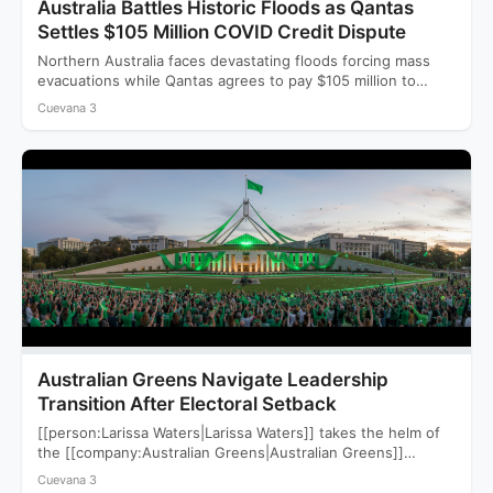
Australia Battles Historic Floods as Qantas
Settles $105 Million COVID Credit Dispute
Northern Australia faces devastating floods forcing mass
evacuations while Qantas agrees to pay $105 million to
settle a…
Cuevana 3
Australian Greens Navigate Leadership
Transition After Electoral Setback
[[person:Larissa Waters|Larissa Waters]] takes the helm of
the [[company:Australian Greens|Australian Greens]]
following a devastating 2025 election that saw…
Cuevana 3