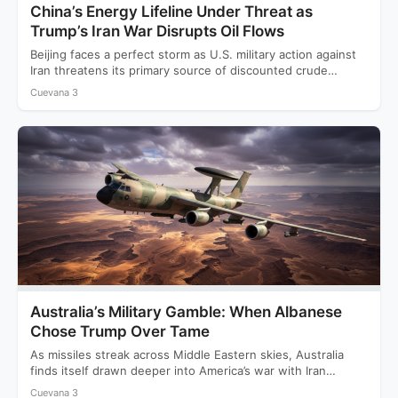
China’s Energy Lifeline Under Threat as
Trump’s Iran War Disrupts Oil Flows
Beijing faces a perfect storm as U.S. military action against
Iran threatens its primary source of discounted crude…
Cuevana 3
Australia’s Military Gamble: When Albanese
Chose Trump Over Tame
As missiles streak across Middle Eastern skies, Australia
finds itself drawn deeper into America’s war with Iran
while…
Cuevana 3