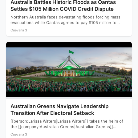
Australia Battles Historic Floods as Qantas
Settles $105 Million COVID Credit Dispute
Northern Australia faces devastating floods forcing mass
evacuations while Qantas agrees to pay $105 million to
settle a…
Cuevana 3
Australian Greens Navigate Leadership
Transition After Electoral Setback
[[person:Larissa Waters|Larissa Waters]] takes the helm of
the [[company:Australian Greens|Australian Greens]]
following a devastating 2025 election that saw…
Cuevana 3