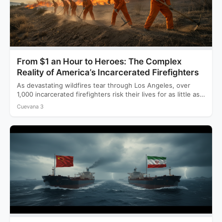
From $1 an Hour to Heroes: The Complex
Reality of America’s Incarcerated Firefighters
As devastating wildfires tear through Los Angeles, over
1,000 incarcerated firefighters risk their lives for as little as…
Cuevana 3